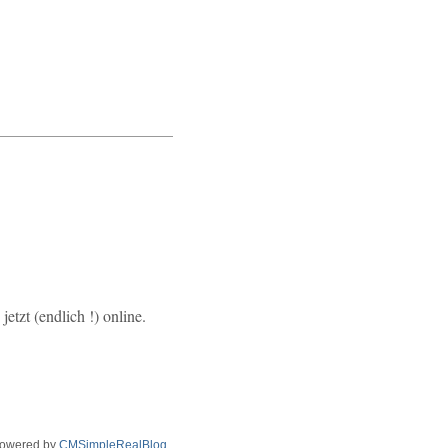
etzt (endlich !) online.
owered by
CMSimpleRealBlog